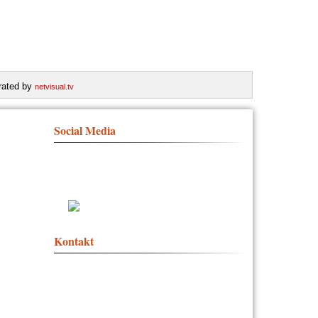
rated by
netvisual.tv
Social Media
Social Media
Kontakt